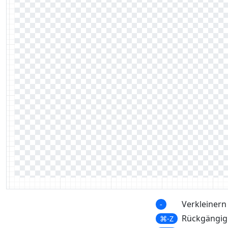
Verkleinern
-
Rückgängig
⌘-Z