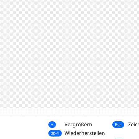
Vergrößern
Zeic
+
Esc
Wiederherstellen
⌘-Y