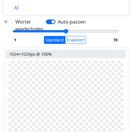
AI
Wörter
Auto-passen
wiederholen
Standard
Erweitert
1
10
1024×1024px @ 100%