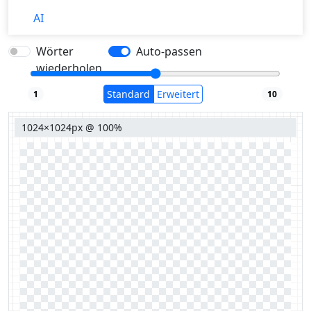
AI
Wörter
Auto-passen
wiederholen
Standard
Erweitert
1
10
1024×1024px @ 100%