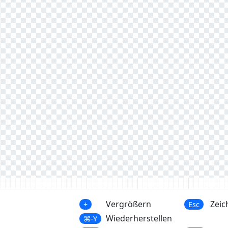
Vergrößern
Zeic
+
Esc
Wiederherstellen
⌘-Y