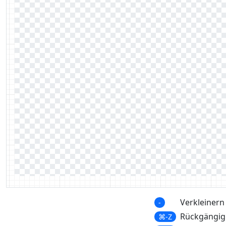
Verkleinern
-
Rückgängig
⌘-Z