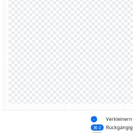
Verkleinern
-
Rückgängig
⌘-Z