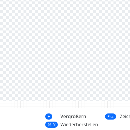
Vergrößern
Zeic
+
Esc
Wiederherstellen
⌘-Y